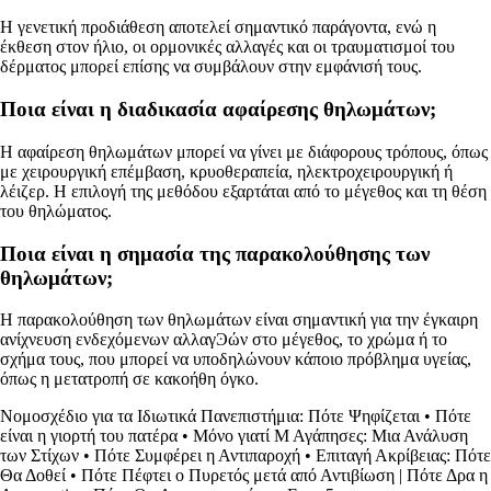
Η γενετική προδιάθεση αποτελεί σημαντικό παράγοντα, ενώ η
έκθεση στον ήλιο, οι ορμονικές αλλαγές και οι τραυματισμοί του
δέρματος μπορεί επίσης να συμβάλουν στην εμφάνισή τους.
Ποια είναι η διαδικασία αφαίρεσης θηλωμάτων;
Η αφαίρεση θηλωμάτων μπορεί να γίνει με διάφορους τρόπους, όπως
με χειρουργική επέμβαση, κρυοθεραπεία, ηλεκτροχειρουργική ή
λέιζερ. Η επιλογή της μεθόδου εξαρτάται από το μέγεθος και τη θέση
του θηλώματος.
Ποια είναι η σημασία της παρακολούθησης των
θηλωμάτων;
Η παρακολούθηση των θηλωμάτων είναι σημαντική για την έγκαιρη
ανίχνευση ενδεχόμενων αλλαγϿών στο μέγεθος, το χρώμα ή το
σχήμα τους, που μπορεί να υποδηλώνουν κάποιο πρόβλημα υγείας,
όπως η μετατροπή σε κακοήθη όγκο.
Νομοσχέδιο για τα Ιδιωτικά Πανεπιστήμια: Πότε Ψηφίζεται
•
Πότε
είναι η γιορτή του πατέρα
•
Μόνο γιατί Μ Αγάπησες: Μια Ανάλυση
των Στίχων
•
Πότε Συμφέρει η Αντιπαροχή
•
Επιταγή Ακρίβειας: Πότε
Θα Δοθεί
•
Πότε Πέφτει ο Πυρετός μετά από Αντιβίωση | Πότε Δρα η