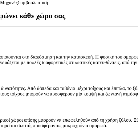
Μηχανές
Συμβουλευτική
φώνει κάθε χώρο σας
ιμοποιούνται στη διακόσμηση και την κατασκευή. Η φυσική του ομορφι
υνδυάζεται με πολλές διαφορετικές στυλιστικές κατευθύνσεις, από τη
υνατότητες. Από δάπεδα και ταβάνια μέχρι τοίχους και έπιπλα, το ξ
στους τοίχους μπορούν να προσφέρουν μία κομψή και ζωντανή ατμόσφ
ερικοί χώροι επίσης μπορούν να επωφεληθούν από τη χρήση ξύλου. Ξύ
υντηρείται σωστά, προσφέροντας μακροχρόνια ομορφιά.