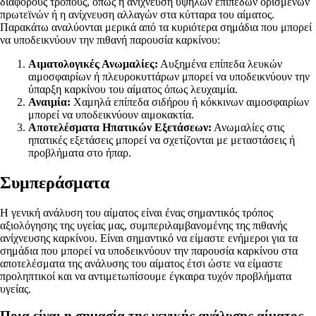
διάφορους τρόπους, όπως η ανίχνευση υψηλών επιπέδων ορισμένων
πρωτεϊνών ή η ανίχνευση αλλαγών στα κύτταρα του αίματος.
Παρακάτω αναλύονται μερικά από τα κυριότερα σημάδια που μπορεί
να υποδεικνύουν την πιθανή παρουσία καρκίνου:
Αιματολογικές Ανωμαλίες:
Αυξημένα επίπεδα λευκών
αιμοσφαιρίων ή πλευροκυττάρων μπορεί να υποδεικνύουν την
ύπαρξη καρκίνου του αίματος όπως λευχαιμία.
Αναιμία:
Χαμηλά επίπεδα σιδήρου ή κόκκινων αιμοσφαιρίων
μπορεί να υποδεικνύουν αιμοκακτία.
Αποτελέσματα Ηπατικών Εξετάσεων:
Ανωμαλίες στις
ηπατικές εξετάσεις μπορεί να σχετίζονται με μεταστάσεις ή
προβλήματα στο ήπαρ.
Συμπεράσματα
Η γενική ανάλυση του αίματος είναι ένας σημαντικός τρόπος
αξιολόγησης της υγείας μας, συμπεριλαμβανομένης της πιθανής
ανίχνευσης καρκίνου. Είναι σημαντικό να είμαστε ενήμεροι για τα
σημάδια που μπορεί να υποδεικνύουν την παρουσία καρκίνου στα
αποτελέσματα της ανάλυσης του αίματος έτσι ώστε να είμαστε
προληπτικοί και να αντιμετωπίσουμε έγκαιρα τυχόν προβλήματα
υγείας.
Ποια είναι η σημασία της γενικής ανάλυσης αίματος