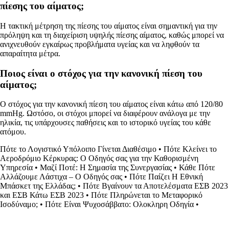
πίεσης του αίματος;
Η τακτική μέτρηση της πίεσης του αίματος είναι σημαντική για την
πρόληψη και τη διαχείριση υψηλής πίεσης αίματος, καθώς μπορεί να
ανιχνευθούν εγκαίρως προβλήματα υγείας και να ληφθούν τα
απαραίτητα μέτρα.
Ποιος είναι ο στόχος για την κανονική πίεση του
αίματος;
Ο στόχος για την κανονική πίεση του αίματος είναι κάτω από 120/80
mmHg. Ωστόσο, οι στόχοι μπορεί να διαφέρουν ανάλογα με την
ηλικία, τις υπάρχουσες παθήσεις και το ιστορικό υγείας του κάθε
ατόμου.
Πότε το Λογιστικό Υπόλοιπο Γίνεται Διαθέσιμο
•
Πότε Κλείνει το
Αεροδρόμιο Κέρκυρας: Ο Οδηγός σας για την Καθορισμένη
Υπηρεσία
•
Μαζί Ποτέ: Η Σημασία της Συνεργασίας
•
Κάθε Πότε
Αλλάζουμε Λάστιχα – Ο Οδηγός σας
•
Πότε Παίζει Η Εθνική
Μπάσκετ της Ελλάδας;
•
Πότε Βγαίνουν τα Αποτελέσματα ΕΣΒ 2023
και ΕΣΒ Κάτω ΕΣΒ 2023
•
Πότε Πληρώνεται το Μεταφορικό
Ισοδύναμο;
•
Πότε Είναι Ψυχοσάββατο: Ολοκληρη Οδηγία
•