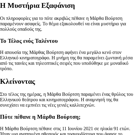
Η Μυστήρια Εξαφάνιση
Οι πληροφορίες για το πότε ακριβώς πέθανε η Μάρθα Βούρτση
παραμένουν ασαφείς. Το θέμα εξακολουθεί να είναι μυστήριο για
πολλούς οπαδούς της.
Το Τέλος ενός Ταλέντου
Η απουσία της Μάρθας Βούρτση αφήνει ένα μεγάλο κενό στον
Ελληνικό κινηματογράφο. Η μνήμη της θα παραμείνει ζωντανή μέσα
από τις ταινίες και τηλεοπτικές σειρές που υποδύθηκε με μοναδικό
τρόπο.
Κλείνοντας
Στο τέλος της ημέρας, η Μάρθα Βούρτση παραμένει ένας θρύλος του
Ελληνικού θεάτρου και κινηματογράφου. Η αναμνησή της θα
συνεχίσει να εμπνέει τις νέες γενιές καλλιτεχνών.
Πότε πέθανε η Μάρθα Βούρτση;
Η Μάρθα Βούρτση πέθανε στις 11 Ιουνίου 2021 σε ηλικία 91 ετών.
Ήταν μια αγαπημένη ηθοποιός και τραγουδίστρια που άφησε το