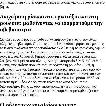
στην ικανότητα να δημιουργείς στέρεες βάσεις για κάθε σου επόμενο
βήμα.
Διαχείριση ρίσκου στο εργοτάξιο και στη
ρουλέτα: μαθαίνοντας να ισορροπούμε την
αβεβαιότητα
Σε κάθε εργοτάξιο, οι υπεύθυνοι γνωρίζουν ότι τίποτα δεν είναι
πλήρως προβλέψιμο. Ο καιρός μπορεί να καθυστερήσει τις εργασίες,
τα υλικά ενδέχεται να παρουσιάσουν ελλείψεις ή το χρονοδιάγραμμα
να αλλάξει ξαφνικά. Για να περιοριστούν οι συνέπειες, γίνονται
συνεχείς υπολογισμοί, δημιουργούνται εναλλακτικά σχέδια και
λαμβάνονται μέτρα ασφαλείας. Αυτή η νοοτροπία δεν διαφέρει από
εκείνη ενός παίκτη που κάθεται μπροστά στη ρουλέτα. Εκεί, η
αβεβαιότητα είναι δεδομένη, αλλά ο έλεγχος έρχεται μέσα από τον
τρόπο που κατανέμονται τα πονταρίσματα και τον υπολογισμό των
πιθανοτήτων. Η ουσία δεν είναι να εξαφανιστεί το ρίσκο, αλλά να
τοποθετηθεί μέσα σε όρια που κάνουν το αποτέλεσμα πιο
διαχειρίσιμο. Και στις δύο περιπτώσεις, η τέχνη της ισορροπίας
ανάμεσα στο άγνωστο και στο υπολογισμένο βήμα καθορίζει την
πορεία προς την επιτυχία.
Ο ρόλος των εργαλείων και της